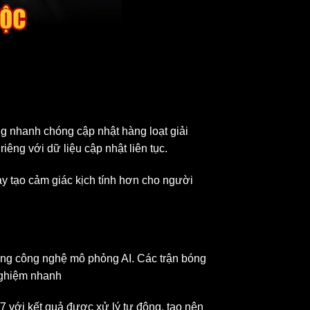
g nhanh chóng cập nhật hàng loạt giải
êng với dữ liệu cập nhật liên tục.
y tạo cảm giác kịch tính hơn cho người
ằng công nghệ mô phỏng AI. Các trận bóng
 nghiệm nhanh
7 với kết quả được xử lý tự động, tạo nên