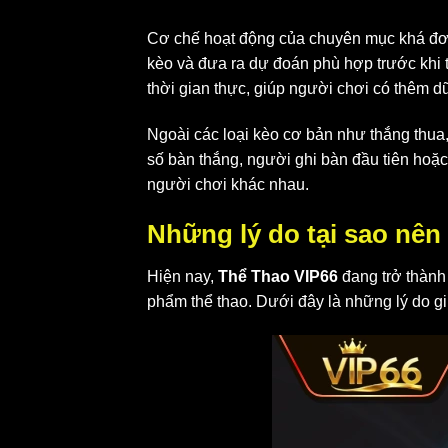
Cơ chế hoạt động của chuyên mục khá đơn 
kèo và đưa ra dự đoán phù hợp trước khi tr
thời gian thực, giúp người chơi có thêm dữ
Ngoài các loại kèo cơ bản như thắng thua,
số bàn thắng, người ghi bàn đầu tiên hoặ
người chơi khác nhau.
Những lý do tại sao nên
Hiện nay,
Thể Thao VIP66
đang trở thành
phẩm thể thao. Dưới đây là những lý do g