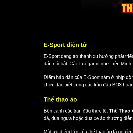
E-Sport điện tử
E-Sport đang trở thành xu hướng phát tri
đấu nổi bật. Các tựa game như Liên Minh H
Điểm hấp dẫn của E-Sport nằm ở nhịp độ t
chơi, đặc biệt trong các trận đấu BO3 hoặc
Thể thao ảo
Bên cạnh các trận đấu thực tế,
Thể Thao 
đá, đua ngựa hoặc đua xe ảo thường diễn r
Một ưu điểm lớn của thể thao ảo là người 