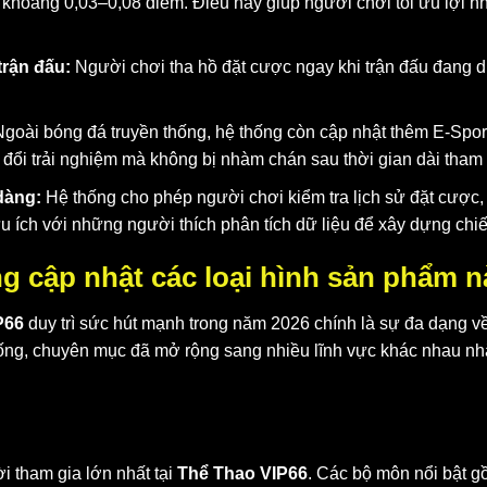
oảng 0,03–0,08 điểm. Điều này giúp người chơi tối ưu lợi nhu
 trận đấu:
Người chơi tha hồ đặt cược ngay khi trận đấu đang di
goài bóng đá truyền thống, hệ thống còn cập nhật thêm E-Sport 
đổi trải nghiệm mà không bị nhàm chán sau thời gian dài tham 
 dàng:
Hệ thống cho phép người chơi kiểm tra lịch sử đặt cược, t
ữu ích với những người thích phân tích dữ liệu để xây dựng chi
g cập nhật các loại hình sản phẩm 
P66
duy trì sức hút mạnh trong năm 2026 chính là sự đa dạng về
ống, chuyên mục đã mở rộng sang nhiều lĩnh vực khác nhau nhằ
 tham gia lớn nhất tại
Thể Thao VIP66
. Các bộ môn nổi bật g