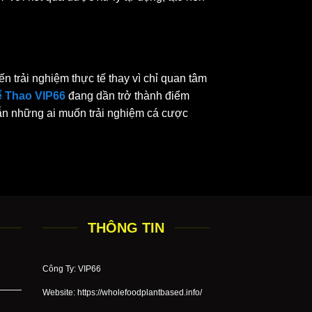
 trải nghiệm thực tế thay vì chỉ quan tâm
 Thao VIP66
đang dần trở thành điểm
lẫn những ai muốn trải nghiệm cá cược
THÔNG TIN
Công Ty: VIP66
Website: https://wholefoodplantbased.info/