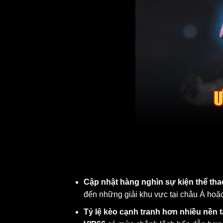
Cập nhật hàng nghìn sự kiện thể th
đến những giải khu vực tại châu Á ho
Tỷ lệ kèo cạnh tranh hơn nhiều nền