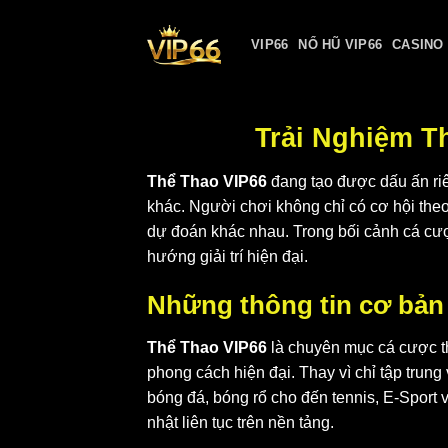
Skip
to
VIP66
NỔ HŨ VIP66
CASINO 
content
Trải Nghiệm T
Thể Thao VIP66
đang tạo được dấu ấn riên
khác. Người chơi không chỉ có cơ hội the
dự đoán khác nhau. Trong bối cảnh cá cư
hướng giải trí hiện đại.
Những thông tin cơ bản
Thể Thao VIP66
là chuyên mục cá cược th
phong cách hiện đại. Thay vì chỉ tập trun
bóng đá, bóng rổ cho đến tennis, E-Sport
nhật liên tục trên nền tảng.