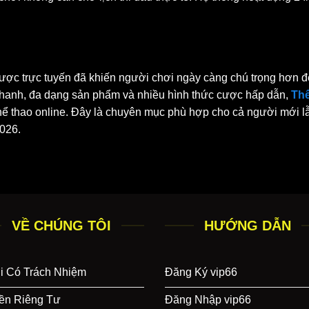
ược trực tuyến đã khiến người chơi ngày càng chú trọng hơn đến
 nhanh, đa dạng sản phẩm và nhiều hình thức cược hấp dẫn,
Thể
hể thao online. Đây là chuyên mục phù hợp cho cả người mới 
2026.
VỀ CHÚNG TÔI
HƯỚNG DẪN
i Có Trách Nhiệm
Đăng Ký vip66
ền Riêng Tư
Đăng Nhập vip66