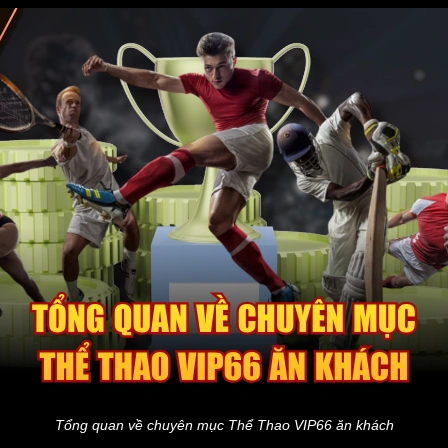
Tổng quan về chuyên mục Thể Thao VIP66 ăn khách