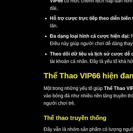
VIP66
có mức chênh lệch hấp dẫn hơn kh
dài.
Hỗ trợ cược trực tiếp theo diễn biến
lăn.
Đa dạng loại hình cá cược hiện đại:
N
Điều này giúp người chơi dễ dàng thay 
Theo dõi dữ liệu và lịch sử cược dễ
tài khoản cá nhân. Đây là yếu tố khá h
Thể Thao VIP66 hiện đan
Một trong những yếu tố giúp
Thể Thao VI
vào bóng đá như nhiều nền tảng truyền th
người chơi trẻ.
Thể thao truyền thống
Đây vẫn là nhóm sản phẩm có lượng người