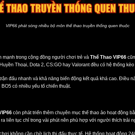
VIP66 phát sóng nhiều bộ môn thể thao truyền thống quen thuộc
ển mạnh trong cộng đồng người chơi trẻ và
Thể Thao VIP66
cũn
uyền Thoại, Dota 2, CS:GO hay Valorant đều có hệ thống kèo ri
rận đấu nhanh và khả năng biến động kết quả khá cao. Điều nà
 BO5 có nhiều yếu tố chiến thuật.
VIP66
còn phát triển thêm chuyên mục thể thao ảo hoạt động b
a liên tục chỉ trong vài phút nên phù hợp với người thích trải
chơi không cần chờ lịch thi đấu thực tế. Hệ thống hoạt động 24/