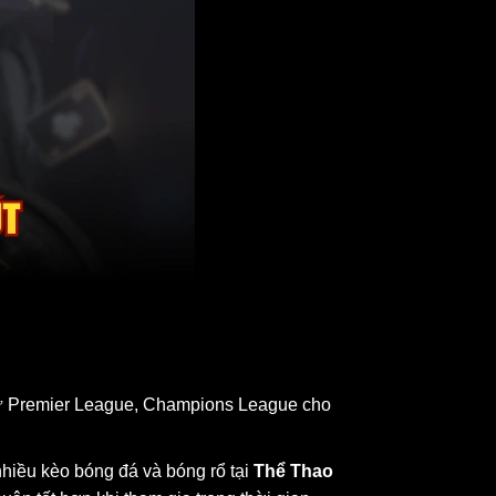
như Premier League, Champions League cho
hiều kèo bóng đá và bóng rổ tại
Thể Thao