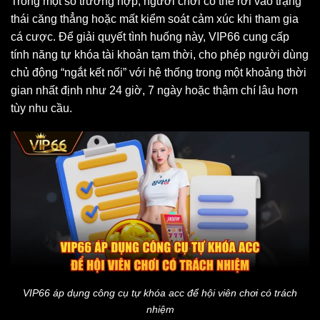
Trong một số trường hợp, người chơi có thể rơi vào trạng
thái căng thẳng hoặc mất kiểm soát cảm xúc khi tham gia
cá cược. Để giải quyết tình huống này, VIP66 cung cấp
tính năng tự khóa tài khoản tạm thời, cho phép người dùng
chủ động “ngắt kết nối” với hệ thống trong một khoảng thời
gian nhất định như 24 giờ, 7 ngày hoặc thậm chí lâu hơn
tùy nhu cầu.
VIP66 áp dụng công cụ tự khóa acc để hội viên chơi có trách
nhiệm