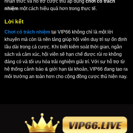
nhận thức và hỗ trợ cược thủ áp dụng
chơi có trách
nhiệm
một cách hiệu quả hơn trong thực tế.
Lời kết
Chơi có trách nhiệm
tại VIP66 không chỉ là một lời
khuyên mà còn là nền tảng giúp hội viên duy trì sự ổn định
lâu dài trong cá cược. Khi biết kiểm soát thời gian, ngân
sách và cảm xúc, hội viên sẽ hạn chế được rủi ro không
đáng có và tối ưu hóa trải nghiệm giải trí. Với sự hỗ trợ từ
hệ thống cảnh báo & giới hạn tài khoản, VIP66 đang tạo ra
môi trường an toàn hơn cho cộng đồng cược thủ hiện nay.