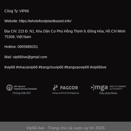
Công Ty: VIP66
Website: https://wholefoodplantbased.info/
Địa Chỉ:
215 Đ. N1, Khu Dân Cư Phú Hồng Thịnh 9, Đông Hòa, Hồ Chí Minh
75308, Việt Nam
Hotline: 0905889201
Mail:
vip66live@gmail.com
#vip66 #nhacaivip66 #trangchuvip66 #trangvaovip66 #vip66live
Vip66.live - Trang chủ cá cược uy tín 2026