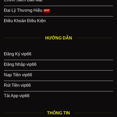
Đại Lý Thương Hiệu
Điều Khoản Điều Kiện
HƯỚNG DẪN
Đăng Ký vip66
Đăng Nhập vip66
Nạp Tiền vip66
Rút Tiền vip66
Tải App vip66
THÔNG TIN