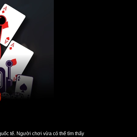
uốc tế. Người chơi vừa có thể tìm thấy