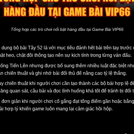
Tổng hợp các trò chơi nổi bật hàng đầu tại Game Bài VIP66
 dụng bộ bài Tây 52 lá với mục tiêu đánh hết bài trên tay trước 
ặt heo, chặt đôi thông tạo nên sự kịch tính trong từng ván đấu.
ống Tiến Lên nhưng được bổ sung thêm nhiều luật đặc biệt như 
án chiến thuật và ghi nhớ bài đối thủ để nâng cao tỷ lệ thắng.
y chiến thuật khi người chơi cần tạo thành các bộ bài hợp lệ đ
g quan sát, câu bài và đọc tình huống khá tốt để tránh bị đối t
há đơn giản khi người chơi cố gắng đạt tổng điểm gần hoặc bằn
ài hợp lý khiến game luôn mang lại cảm giác hồi hộp.