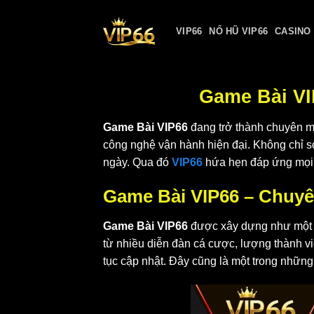
Skip
to
VIP66
NỔ HŨ VIP66
CASINO 
content
Game Bài VI
Game Bài VIP66
đang trở thành chuyên mụ
công nghệ vận hành hiện đại. Không chỉ s
ngày. Qua đó
VIP66
hứa hẹn đáp ứng mọi n
Game Bài VIP66 – Chuyê
Game Bài VIP66
được xây dựng như một tr
từ nhiều diễn đàn cá cược, lượng thành v
tục cập nhật. Đây cũng là một trong những