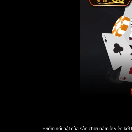
Điểm nổi bật của sân chơi nằm ở việc kết