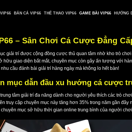
VIP66
BẮN CÁ VIP66
THỂ THAO VIP66
GAME BÀI VIP66
HƯỚNG 
P66 –
Sân Chơi Cá Cược Đẳng Cấp
c giải trí được cộng đồng cược thủ quan tâm nhờ kho trò chơi đ
ở hữu giao diện bắt mắt, chuyên mục còn gây ấn tượng với hàn
hu cầu đánh bài giải trí hàng ngày mà không lo hết bàn!
n mục dẫn đầu xu hướng cá cược tr
ung tâm giải trí đa năng dành cho người yêu thích các trò chơi
iên truy cập chuyên mục này tăng hơn 35% trong năm gần đây n
 chuyên mục sở hữu thời gian online trung bình của người chơi 