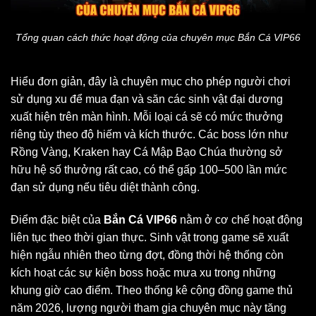
Tổng quan cách thức hoạt động của chuyên mục Bắn Cá VIP66
Hiểu đơn giản, đây là chuyên mục cho phép người chơi
sử dụng xu để mua đạn và săn các sinh vật đại dương
xuất hiện trên màn hình. Mỗi loại cá sẽ có mức thưởng
riêng tùy theo độ hiếm và kích thước. Các boss lớn như
Rồng Vàng, Kraken hay Cá Mập Bạo Chúa thường sở
hữu hệ số thưởng rất cao, có thể gấp 100–500 lần mức
đạn sử dụng nếu tiêu diệt thành công.
Điểm đặc biệt của
Bắn Cá VIP66
nằm ở cơ chế hoạt động
liên tục theo thời gian thực. Sinh vật trong game sẽ xuất
hiện ngẫu nhiên theo từng đợt, đồng thời hệ thống còn
kích hoạt các sự kiện boss hoặc mưa xu trong những
khung giờ cao điểm. Theo thống kê cộng đồng game thủ
năm 2026, lượng người tham gia chuyên mục này tăng