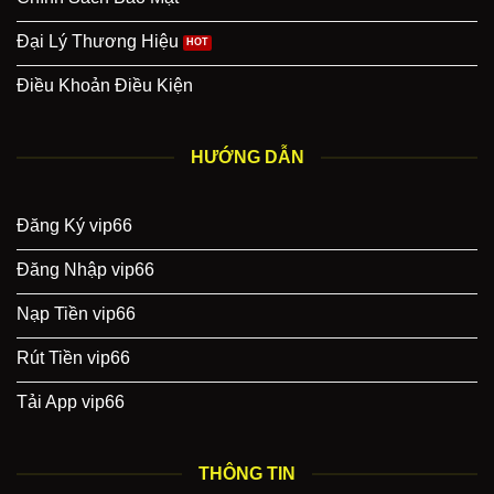
Đại Lý Thương Hiệu
Điều Khoản Điều Kiện
HƯỚNG DẪN
Đăng Ký vip66
Đăng Nhập vip66
Nạp Tiền vip66
Rút Tiền vip66
Tải App vip66
THÔNG TIN