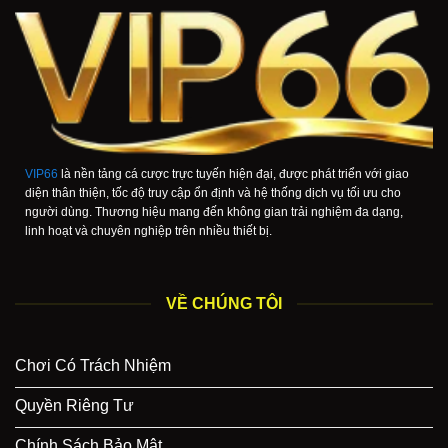
VIP66
là nền tảng cá cược trực tuyến hiện đại, được phát triển với giao
diện thân thiện, tốc độ truy cập ổn định và hệ thống dịch vụ tối ưu cho
người dùng. Thương hiệu mang đến không gian trải nghiệm đa dạng,
linh hoạt và chuyên nghiệp trên nhiều thiết bị.
VỀ CHÚNG TÔI
Chơi Có Trách Nhiệm
Quyền Riêng Tư
Chính Sách Bảo Mật