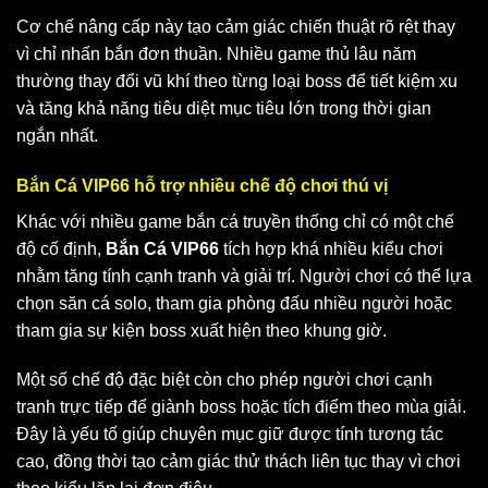
Cơ chế nâng cấp này tạo cảm giác chiến thuật rõ rệt thay
vì chỉ nhấn bắn đơn thuần. Nhiều game thủ lâu năm
thường thay đổi vũ khí theo từng loại boss để tiết kiệm xu
và tăng khả năng tiêu diệt mục tiêu lớn trong thời gian
ngắn nhất.
Bắn Cá VIP66 hỗ trợ nhiều chế độ chơi thú vị
Khác với nhiều game bắn cá truyền thống chỉ có một chế
độ cố định,
Bắn Cá VIP66
tích hợp khá nhiều kiểu chơi
nhằm tăng tính cạnh tranh và giải trí. Người chơi có thể lựa
chọn săn cá solo, tham gia phòng đấu nhiều người hoặc
tham gia sự kiện boss xuất hiện theo khung giờ.
Một số chế độ đặc biệt còn cho phép người chơi cạnh
tranh trực tiếp để giành boss hoặc tích điểm theo mùa giải.
Đây là yếu tố giúp chuyên mục giữ được tính tương tác
cao, đồng thời tạo cảm giác thử thách liên tục thay vì chơi