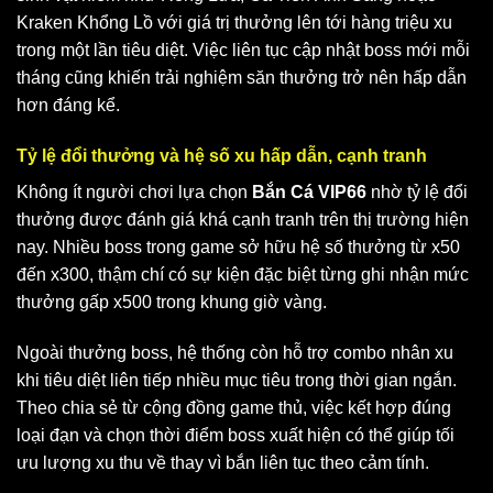
Kraken Khổng Lồ với giá trị thưởng lên tới hàng triệu xu
trong một lần tiêu diệt. Việc liên tục cập nhật boss mới mỗi
tháng cũng khiến trải nghiệm săn thưởng trở nên hấp dẫn
hơn đáng kể.
Tỷ lệ đổi thưởng và hệ số xu hấp dẫn, cạnh tranh
Không ít người chơi lựa chọn
Bắn Cá VIP66
nhờ tỷ lệ đổi
thưởng được đánh giá khá cạnh tranh trên thị trường hiện
nay. Nhiều boss trong game sở hữu hệ số thưởng từ x50
đến x300, thậm chí có sự kiện đặc biệt từng ghi nhận mức
thưởng gấp x500 trong khung giờ vàng.
Ngoài thưởng boss, hệ thống còn hỗ trợ combo nhân xu
khi tiêu diệt liên tiếp nhiều mục tiêu trong thời gian ngắn.
Theo chia sẻ từ cộng đồng game thủ, việc kết hợp đúng
loại đạn và chọn thời điểm boss xuất hiện có thể giúp tối
ưu lượng xu thu về thay vì bắn liên tục theo cảm tính.